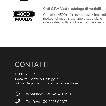
Citti G.F. = Vasto catalogo di modelli
Con oltre 4500 referenze a magazzino, molte
molteplici modi, riusciamo a soddisfare in 
ricerca degli articoli di Vostro interesse n
CONTATTI
CITTI G.F. Srl
Località Ponte a Palleggio
55022 Bagni di Lucca – Toscana – Italia
Whatsapp +39 349 4667905
Telefono +39 0583.85457