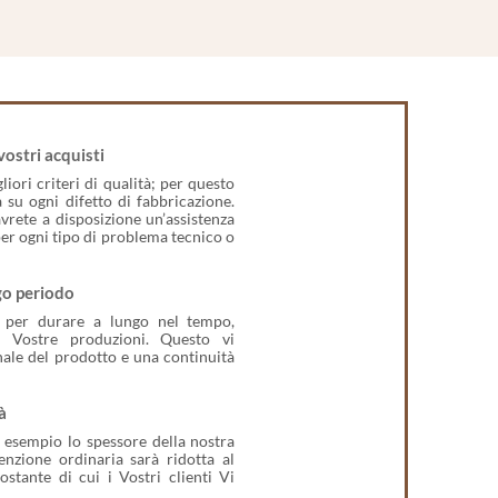
vostri acquisti
iori criteri di qualità; per questo
su ogni difetto di fabbricazione.
avrete a disposizione un’assistenza
per ogni tipo di problema tecnico o
go periodo
 per durare a lungo nel tempo,
e Vostre produzioni. Questo vi
nale del prodotto e una continuità
à
d esempio lo spessore della nostra
zione ordinaria sarà ridotta al
stante di cui i Vostri clienti Vi