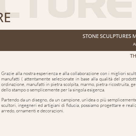
LTURE
RE
STONE SCULPTURES MA
A
TH
Grazie alla nostra esperienza e alla collaborazione con i migliori scult
manufatti ( attentamente selezionate in base alla qualità del prodotto
ordinazione, manufatti in pietra scolpita, marmo, pietra ricostruita, g
dello stampo o semplicemente per la singola esigenza.
Partendo da un disegno, da un campione, un’idea o più semplicemente 
scultori, ingegneri ed artigiani di fiducia, possiamo progettare e rea
arredo, ornamenti e decorazioni.