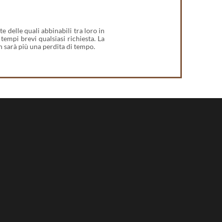
 delle quali abbinabili tra loro in
tempi brevi qualsiasi richiesta. La
on sarà più una perdita di tempo.